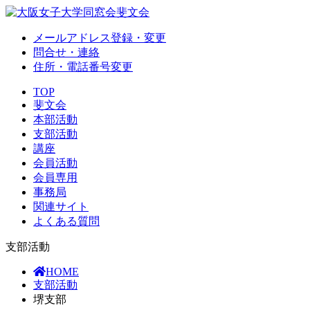
メールアドレス登録・変更
問合せ・連絡
住所・電話番号変更
TOP
斐文会
本部活動
支部活動
講座
会員活動
会員専用
事務局
関連サイト
よくある質問
支部活動
HOME
支部活動
堺支部