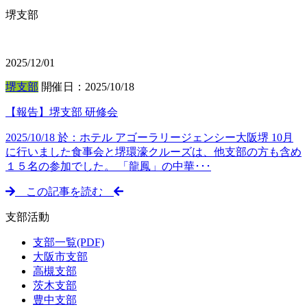
堺支部
2025/12/01
堺支部
開催日：2025/10/18
【報告】堺支部 研修会
2025/10/18 於：ホテル アゴーラリージェンシー大阪堺 10月
に行いました食事会と堺環濠クルーズは、他支部の方も含め
１５名の参加でした。 「龍鳳」の中華･･･
この記事を読む
支部活動
支部一覧(PDF)
大阪市支部
高槻支部
茨木支部
豊中支部