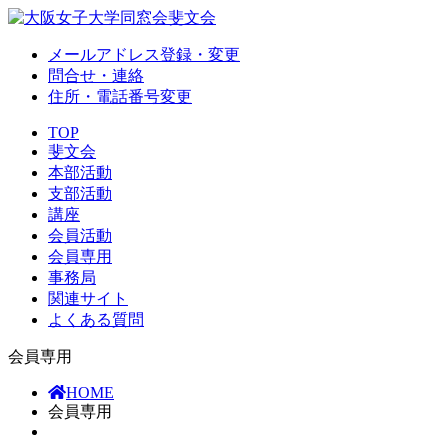
メールアドレス登録・変更
問合せ・連絡
住所・電話番号変更
TOP
斐文会
本部活動
支部活動
講座
会員活動
会員専用
事務局
関連サイト
よくある質問
会員専用
HOME
会員専用