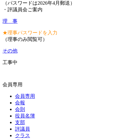
（パスワードは2026年4月郵送）
・評議員会ご案内
理 事
★理事パスワードを入力
（理事のみ閲覧可）
その他
工事中
会員専用
会員専用
会報
会則
役員名簿
支部
評議員
クラス